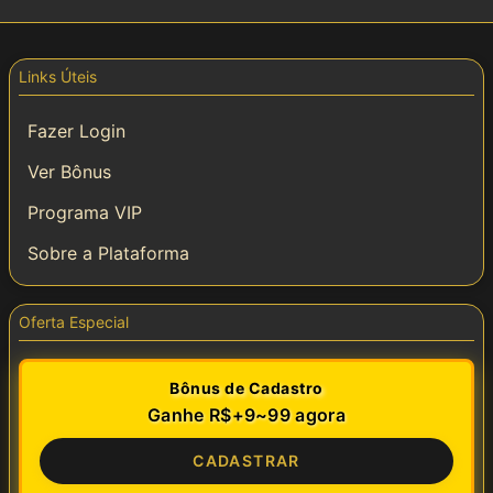
Links Úteis
Fazer Login
Ver Bônus
Programa VIP
Sobre a Plataforma
Oferta Especial
Bônus de Cadastro
Ganhe R$+9~99 agora
CADASTRAR