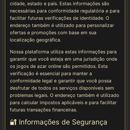
cidade, estado e país. Estas informações são
necessárias para conformidade regulatória e para
facilitar futuras verificações de identidade. O
endereço também é utilizado para personalizar
ofertas e promoções com base em sua
localização geográfica.
Nossa plataforma utiliza estas informações para
garantir que você esteja em uma jurisdição onde
os jogos de azar online são permitidos. Esta
verificação é essencial para manter a
conformidade legal e garantir que você possa
desfrutar de todos os serviços disponíveis sem
problemas legais. O endereço também é utilizado
para calcular impostos aplicáveis e para facilitar
futuras transações financeiras.
🔐 Informações de Segurança