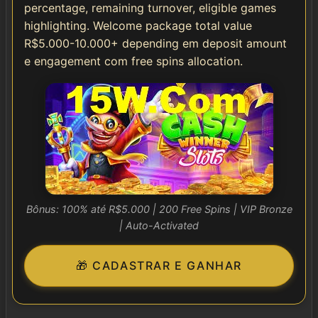
percentage, remaining turnover, eligible games
highlighting. Welcome package total value
R$5.000-10.000+ depending em deposit amount
e engagement com free spins allocation.
Bônus: 100% até R$5.000 | 200 Free Spins | VIP Bronze
| Auto-Activated
🎁 CADASTRAR E GANHAR