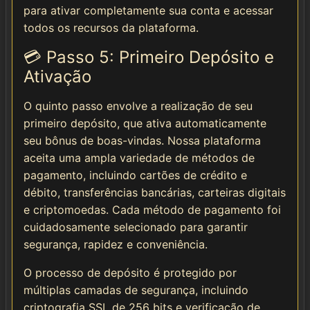
para ativar completamente sua conta e acessar
todos os recursos da plataforma.
💳 Passo 5: Primeiro Depósito e
Ativação
O quinto passo envolve a realização de seu
primeiro depósito, que ativa automaticamente
seu bônus de boas-vindas. Nossa plataforma
aceita uma ampla variedade de métodos de
pagamento, incluindo cartões de crédito e
débito, transferências bancárias, carteiras digitais
e criptomoedas. Cada método de pagamento foi
cuidadosamente selecionado para garantir
segurança, rapidez e conveniência.
O processo de depósito é protegido por
múltiplas camadas de segurança, incluindo
criptografia SSL de 256 bits e verificação de