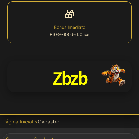
🎁
Bet
Bônus Imediato
R$+9~99 de bônus
Win
APP
📱 Download
APK
Download
Página Inicial
Cadastro
Baixar